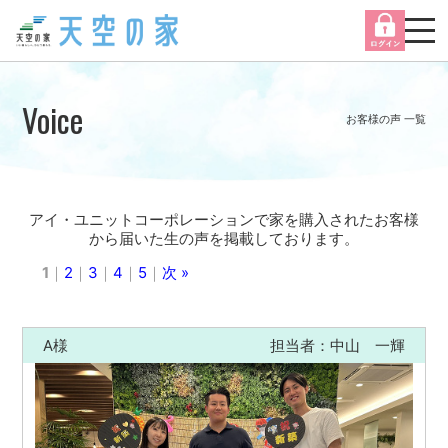
Voice
お客様の声 一覧
アイ・ユニットコーポレーションで家を購入されたお客様
から届いた生の声を掲載しております。
1
｜
2
｜
3
｜
4
｜
5
｜
次 »
A様
担当者：中山 一輝